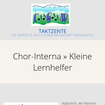
Skip
to
content
TAKTZENTE
DIE WEBSEITE DER CHORGEMEINSCHAFT WANGEN E.V.
Primary
Navigation
Chor-Interna »
Kleine
Menu
Lernhelfer
Natürlich, wir können