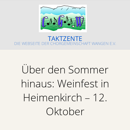
Skip
to
content
TAKTZENTE
DIE WEBSEITE DER CHORGEMEINSCHAFT WANGEN E.V.
Primary
Navigation
Über den Sommer
Menu
hinaus: Weinfest in
Heimenkirch – 12.
Oktober