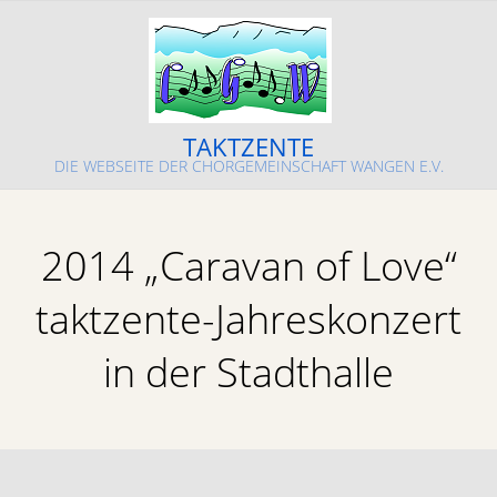
Skip
to
content
TAKTZENTE
DIE WEBSEITE DER CHORGEMEINSCHAFT WANGEN E.V.
Primary
Navigation
2014 „Caravan of Love“
Menu
taktzente-Jahreskonzert
in der Stadthalle