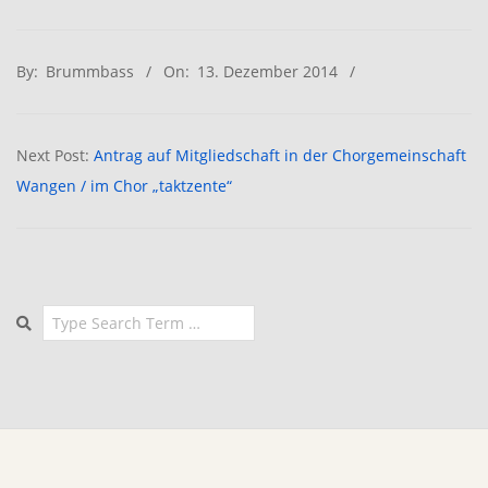
2014-
By:
Brummbass
On:
13. Dezember 2014
12-
13
Next Post:
Antrag auf Mitgliedschaft in der Chorgemeinschaft
Wangen / im Chor „taktzente“
Search