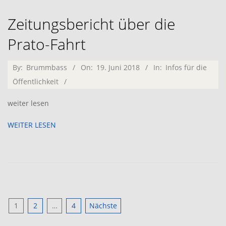
Zeitungsbericht über die
Prato-Fahrt
2018-
By:
Brummbass
On:
19. Juni 2018
In:
Infos für die
06-
Öffentlichkeit
19
weiter lesen
WEITER LESEN
Seitennummerierung
1
2
…
4
Nächste