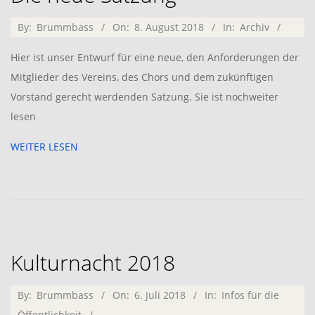
2018-
By:
Brummbass
On:
8. August 2018
In:
Archiv
08-
Hier ist unser Entwurf für eine neue, den Anforderungen der
08
Mitglieder des Vereins, des Chors und dem zukünftigen
Vorstand gerecht werdenden Satzung. Sie ist nochweiter
lesen
WEITER LESEN
Kulturnacht 2018
2018-
By:
Brummbass
On:
6. Juli 2018
In:
Infos für die
07-
Öffentlichkeit