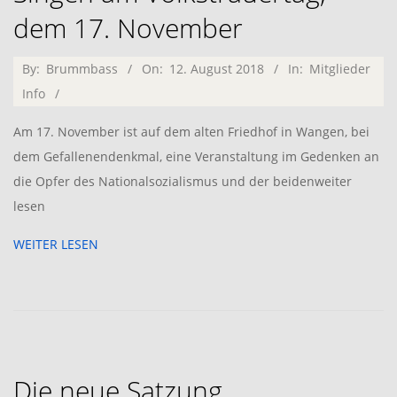
dem 17. November
2018-
By:
Brummbass
On:
12. August 2018
In:
Mitglieder
08-
Info
12
Am 17. November ist auf dem alten Friedhof in Wangen, bei
dem Gefallenendenkmal, eine Veranstaltung im Gedenken an
die Opfer des Nationalsozialismus und der beidenweiter
lesen
WEITER LESEN
Die neue Satzung