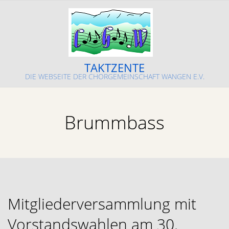
Skip
to
content
TAKTZENTE
DIE WEBSEITE DER CHORGEMEINSCHAFT WANGEN E.V.
Primary
Navigation
Brummbass
Menu
Mitgliederversammlung mit
Vorstandswahlen am 30.