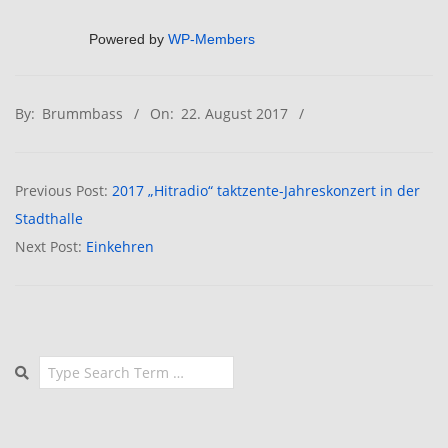
Powered by
WP-Members
2017-
By:
Brummbass
On:
22. August 2017
08-
22
Previous Post:
2017 „Hitradio“ taktzente-Jahreskonzert in der
Stadthalle
Next Post:
Einkehren
Search