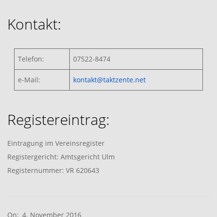
Kontakt:
Telefon:
07522-8474
e-Mail:
kontakt@taktzente.net
Registereintrag:
Eintragung im Vereinsregister
Registergericht: Amtsgericht Ulm
Registernummer: VR 620643
2016-
On:
4. November 2016
11-