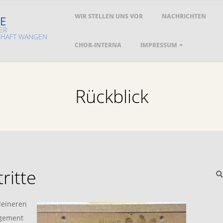
Primary
WIR STELLEN UNS VOR
NACHRICHTEN
E
Navigation
ER
Menu
HAFT WANGEN
CHOR-INTERNA
IMPRESSUM
Rückblick
ritte
S
leineren
agement