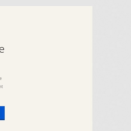
e
e
nt