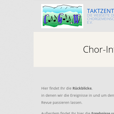
Skip
TAKTZENT
to
DIE WEBSEITE D
content
CHORGEMEINSC
E.V.
Chor-In
Hier findet Ihr die
Rückblicke
,
in denen wir die Ereignisse in und um de
Revue passieren lassen.
Außerdem findet Ihr hier die
Ergebnisse 