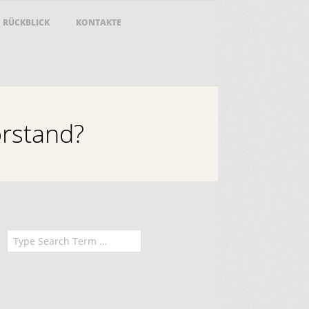
RÜCKBLICK
KONTAKTE
orstand?
earch