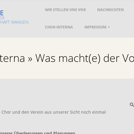
Primary
WIR STELLEN UNS VOR
NACHRICHTEN
E
Navigation
ER
Menu
HAFT WANGEN
CHOR-INTERNA
IMPRESSUM
terna »
Was macht(e) der V
S
n Chor und den Verein aus unserer Sicht noch einmal
unserer Überlegungen und Planungen
.