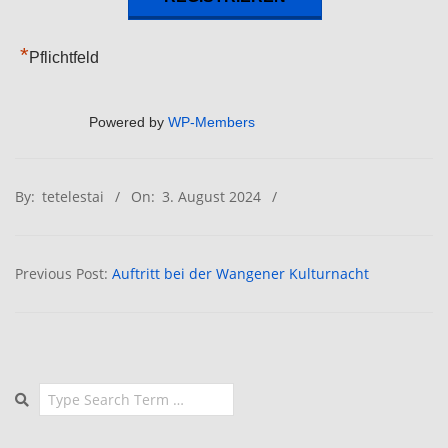
*
Pflichtfeld
Powered by
WP-Members
2024-
By:
tetelestai
On:
3. August 2024
08-
03
Previous Post:
Auftritt bei der Wangener Kulturnacht
Search