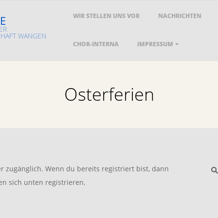
Primary
WIR STELLEN UNS VOR
NACHRICHTEN
E
Navigation
ER
Menu
HAFT WANGEN
CHOR-INTERNA
IMPRESSUM
Osterferien
S
er zugänglich. Wenn du bereits registriert bist, dann
en sich unten registrieren.