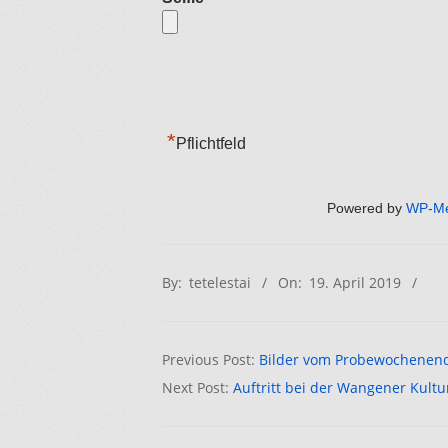
*
Pflichtfeld
Powered by
WP-M
2019-
By:
tetelestai
On:
19. April 2019
04-
19
Previous Post:
Bilder vom Probewochenen
Next Post:
Auftritt bei der Wangener Kult