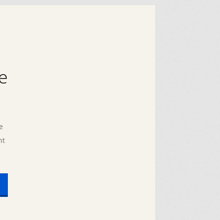
e
e
nt