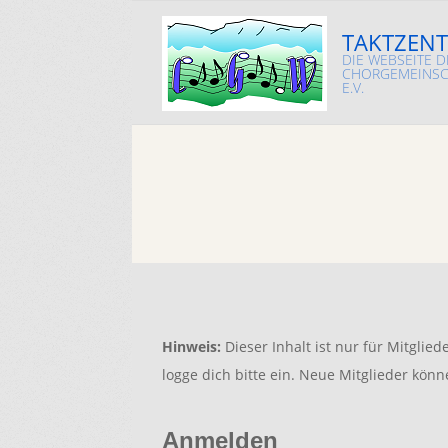
Skip
TAKTZENT
to
DIE WEBSEITE D
content
CHORGEMEINSC
E.V.
Hinweis:
Dieser Inhalt ist nur für Mitglied
logge dich bitte ein. Neue Mitglieder könn
Anmelden